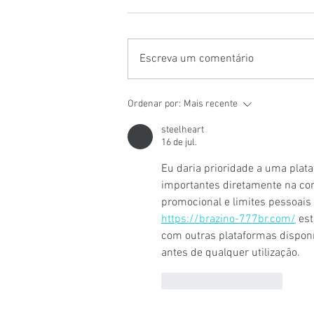
Escreva um comentário
Ordenar por:
Mais recente
steelheart
16 de jul.
Eu daria prioridade a uma plat
importantes diretamente na cont
promocional e limites pessoais
https://brazino-777br.com/
 es
com outras plataformas disponív
antes de qualquer utilização.
Curtir
Responder