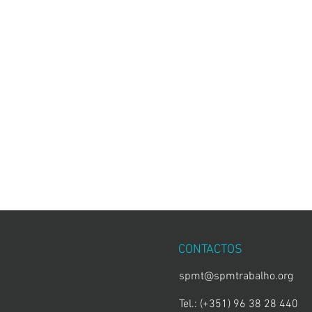
CONTACTOS
spmt@spmtrabalho.org
Tel.: (+351) 96 38 28 440