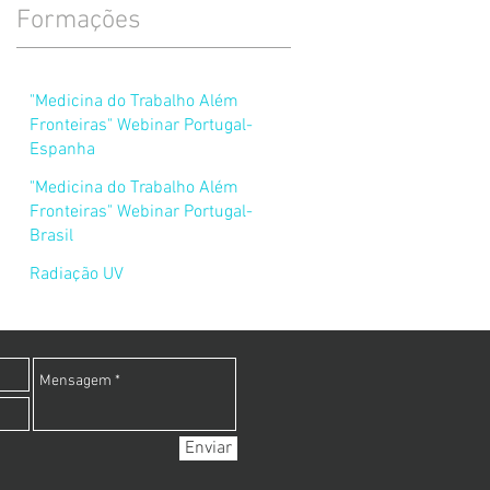
Formações
"Medicina do Trabalho Além
Fronteiras" Webinar Portugal-
Espanha
"Medicina do Trabalho Além
Fronteiras" Webinar Portugal-
Brasil
Radiação UV
Enviar