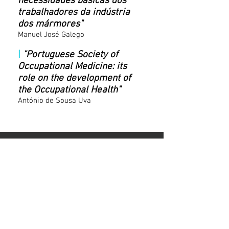
necessidades básicas dos
trabalhadores da indústria
dos mármores"
Manuel José Galego
|
"Portuguese Society of
Occupational Medicine: its
role on the development of
the Occupational Health"
António de Sousa Uva
CONTACTOS
spmt@spmtrabalho.org
Tel.: (+351)
96 38 28 440