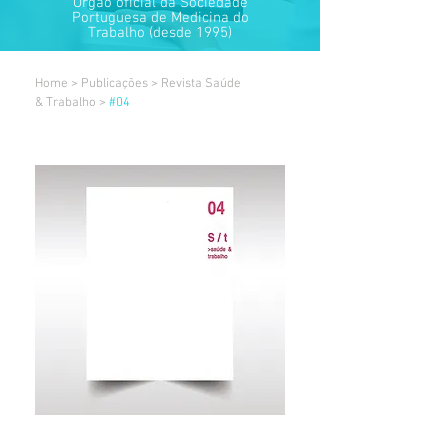
Órgão oficial da Sociedade
Portuguesa de Medicina do
Trabalho
(desde 1995)
Home
>
Publicações
>
Revista Saúde
& Trabalho
>
#04