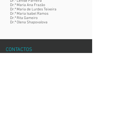
Dr.ª Lénise Parreira
Dr.ª Maria Ana Frazão
Dr.ª Maria de Lurdes Teixeira
Dr.ª Maria Isabel Ramos
Dr.ª Rita Gameiro
Dr.ª Olena Shapovalova
CONTACTOS
spmt@spmtrabalho.org
Tel.: (+351)
96 38 28 440
Sociedade Portuguesa de Medicina do
Trabalho
Rua Tobis Portuguesa, n.º 8
1.º andar, Escritório n.º 4
1750-292
Lisboa