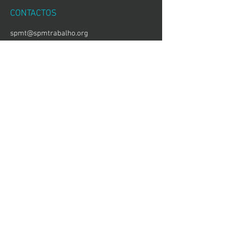
CONTACTOS
spmt@spmtrabalho.org
Tel.: (+351)
96 38 28 440
Sociedade Portuguesa de Medicina do
Trabalho
Rua Tobis Portuguesa, n.º 8
1.º andar, Escritório n.º 4
1750-292
Lisboa
Sociedade Portuguesa de Medicina do
Trabalho © 2017